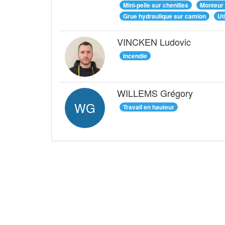
Mini-pelle sur chenilles
Monteur
Grue hydraulique sur camion
Ut
VINCKEN Ludovic
Incendie
WILLEMS Grégory
WG
Travail en hauteur