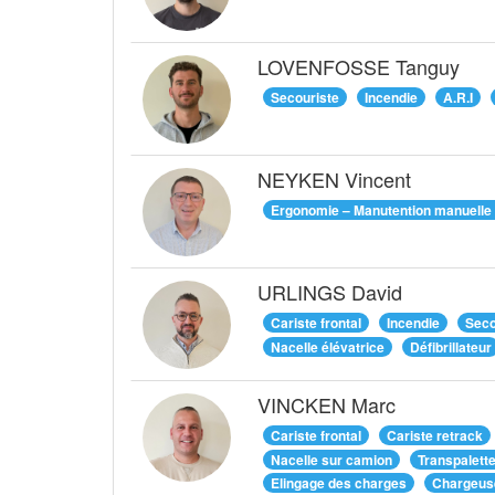
LOVENFOSSE Tanguy
Secouriste
Incendie
A.R.I
NEYKEN Vincent
Ergonomie – Manutention manuelle
URLINGS David
Cariste frontal
Incendie
Seco
Nacelle élévatrice
Défibrillateur
VINCKEN Marc
Cariste frontal
Cariste retrack
Nacelle sur camion
Transpalett
Elingage des charges
Chargeus