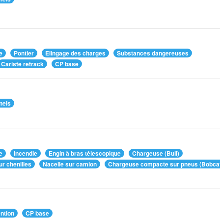
e
Pontier
Elingage des charges
Substances dangereuses
Cariste retrack
CP base
nels
e
Incendie
Engin à bras télescopique
Chargeuse (Bull)
ur chenilles
Nacelle sur camion
Chargeuse compacte sur pneus (Bobca
ntion
CP base