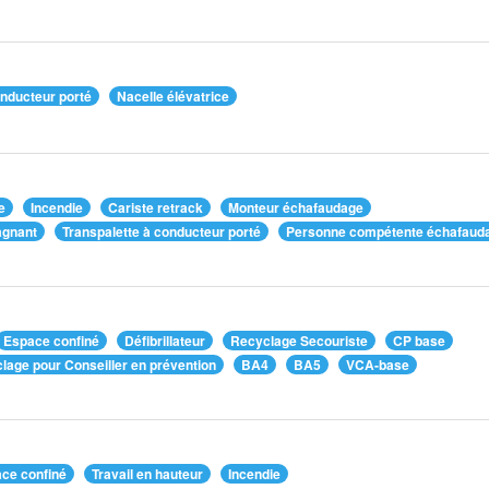
onducteur porté
Nacelle élévatrice
e
Incendie
Cariste retrack
Monteur échafaudage
agnant
Transpalette à conducteur porté
Personne compétente échafaud
Espace confiné
Défibrillateur
Recyclage Secouriste
CP base
lage pour Conseiller en prévention
BA4
BA5
VCA-base
ce confiné
Travail en hauteur
Incendie