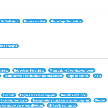
Défibrillateur
Espace confiné
Recyclage Secouriste
 des charges
uriste
Recyclage Secouriste
Transpalette à conducteur porté
Transpalette à conducteur accompagnant
Espace confiné
A.R.I
Incendie
Engin à bras télescopique
Nacelle élévatrice
e à conducteur porté
Transpalette à conducteur accompagnant
Pontier
e compacte sur pneus (Bobcat)
Mini-pelle sur pneus