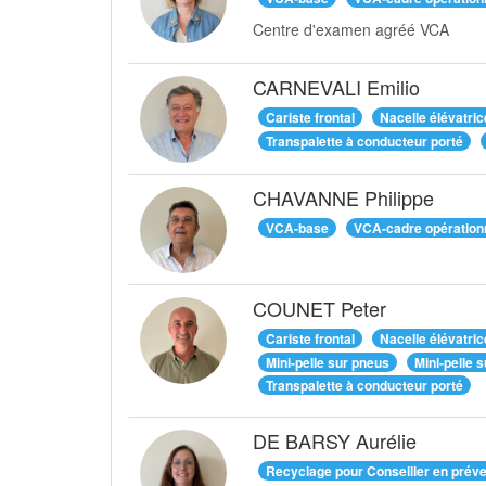
Centre d'examen agréé VCA
CARNEVALI Emilio
Cariste frontal
Nacelle élévatric
Transpalette à conducteur porté
CHAVANNE Philippe
VCA-base
VCA-cadre opération
COUNET Peter
Cariste frontal
Nacelle élévatric
Mini-pelle sur pneus
Mini-pelle s
Transpalette à conducteur porté
DE BARSY Aurélie
Recyclage pour Conseiller en préve