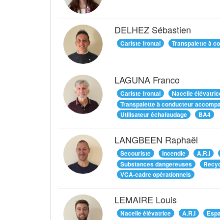
DELHEZ Sébastien
Cariste frontal
Transpalette à c
LAGUNA Franco
Cariste frontal
Nacelle élévatric
Transpalette à conducteur accomp
Utilisateur échafaudage
BA4
LANGBEEN Raphaël
Secouriste
Incendie
A.R.I
Substances dangereuses
Recyc
VCA-cadre opérationnels
LEMAIRE Louis
Nacelle élévatrice
A.R.I
Espa