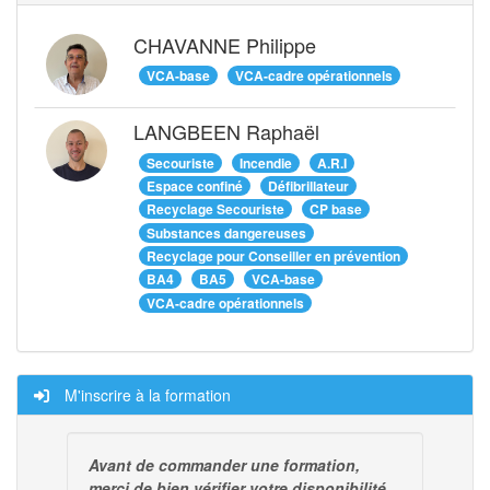
CHAVANNE Philippe
VCA-base
VCA-cadre opérationnels
LANGBEEN Raphaël
Secouriste
Incendie
A.R.I
Espace confiné
Défibrillateur
Recyclage Secouriste
CP base
Substances dangereuses
Recyclage pour Conseiller en prévention
BA4
BA5
VCA-base
VCA-cadre opérationnels
M'inscrire à la formation
Avant de commander une formation,
merci de bien vérifier votre disponibilité