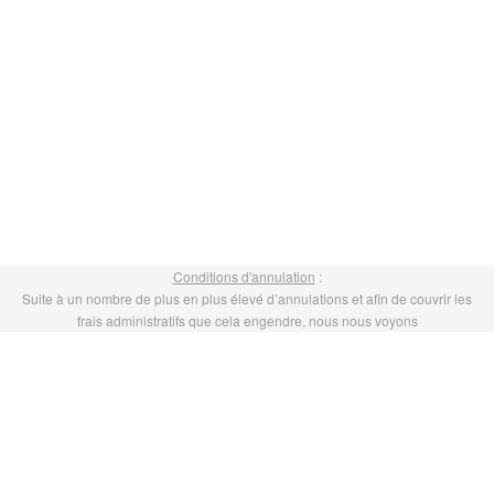
Conditions d'annulation
:
Suite à un nombre de plus en plus élevé d’annulations et afin de couvrir les
frais administratifs que cela engendre, nous nous voyons
contraints de facturer :
• 10% du prix de la formation, en cas d’annulation moins de 15 jours avant
• 50% du prix de la formation, en cas d’annulation moins de 7 jours avant
Avant de commander une formation, merci de bien vérifier votre disponibilité