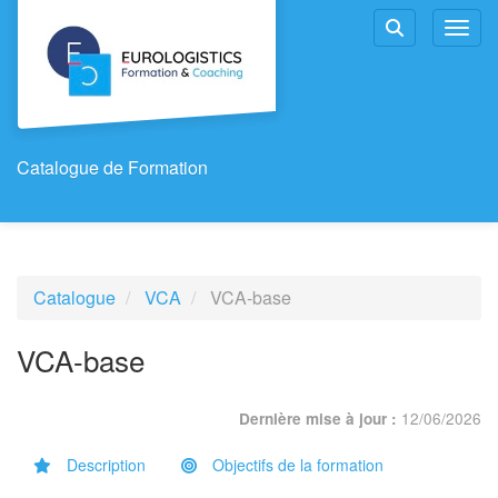
Aller au menu principal
Aller au contenu principal
Personnaliser l'interface
Toggl
Rechercher u
Catalogue de Formation
Catalogue
VCA
VCA-base
VCA-base
12/06/2026
Dernière mise à jour :
Description
Objectifs de la formation