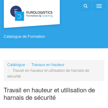
Aller au menu principal
Aller au contenu principal
Personnaliser l'interface
Toggl
Rechercher u
Catalogue de Formation
Catalogue
Travaux en hauteur
Travail en hauteur et utilisation de harnais de
sécurité
Travail en hauteur et utilisation de
harnais de sécurité