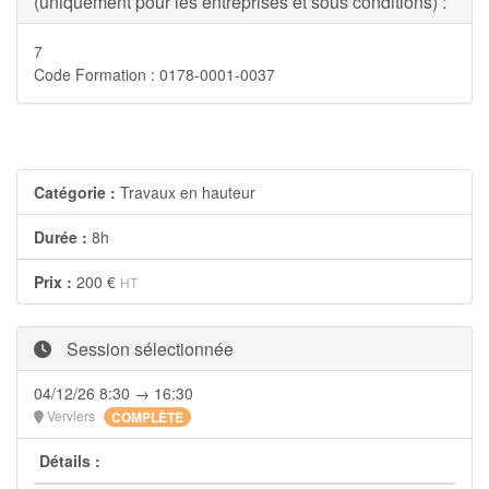
(uniquement pour les entreprises et sous conditions) :
7
Code Formation : 0178-0001-0037
Catégorie :
Travaux en hauteur
Durée :
8h
Prix :
200 €
HT
Session sélectionnée
04/12/26 8:30 → 16:30
Verviers
COMPLÈTE
Détails :