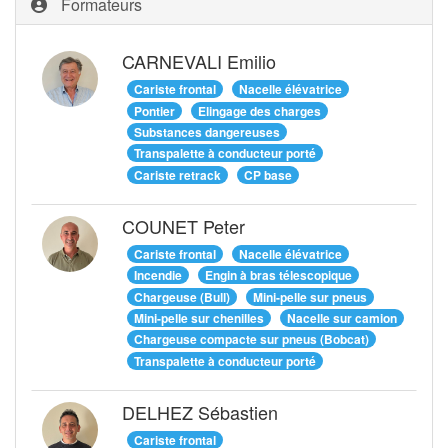
Formateurs
CARNEVALI Emilio
Cariste frontal
Nacelle élévatrice
Pontier
Elingage des charges
Substances dangereuses
Transpalette à conducteur porté
Cariste retrack
CP base
COUNET Peter
Cariste frontal
Nacelle élévatrice
Incendie
Engin à bras télescopique
Chargeuse (Bull)
Mini-pelle sur pneus
Mini-pelle sur chenilles
Nacelle sur camion
Chargeuse compacte sur pneus (Bobcat)
Transpalette à conducteur porté
DELHEZ Sébastien
Cariste frontal