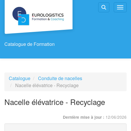
Aller au menu principal
Aller au contenu principal
Personnaliser l'interface
Toggl
Rechercher u
Catalogue de Formation
Catalogue
Conduite de nacelles
Nacelle élévatrice - Recyclage
Nacelle élévatrice - Recyclage
12/06/2026
Dernière mise à jour :