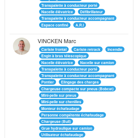
Transpalette à conducteur porté
Nacelle élévatrice
Défibrillateur
Transpalette à conducteur accompagnant
Espace confiné
A.R.I
VINCKEN Marc
Cariste frontal
Cariste retrack
Incendie
Engin à bras télescopique
Nacelle élévatrice
Nacelle sur camion
Transpalette à conducteur porté
Transpalette à conducteur accompagnant
Pontier
Elingage des charges
Chargeuse compacte sur pneus (Bobcat)
Mini-pelle sur pneus
Mini-pelle sur chenilles
Monteur échafaudage
Personne compétente échafaudage
Chargeuse (Bull)
Grue hydraulique sur camion
Utilisateur échafaudage