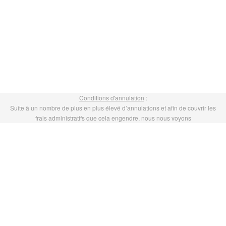
Conditions d'annulation
:
Suite à un nombre de plus en plus élevé d’annulations et afin de couvrir les
frais administratifs que cela engendre, nous nous voyons
contraints de facturer :
• 10% du prix de la formation, en cas d’annulation moins de 15 jours avant
• 50% du prix de la formation, en cas d’annulation moins de 7 jours avant
Avant de commander une formation, merci de bien vérifier votre disponibilité
(ou celle de votre personnel) à la date de formation choisie svp
Catalogue de formation propulsé par Dendreo,
logiciel spécialisé pour