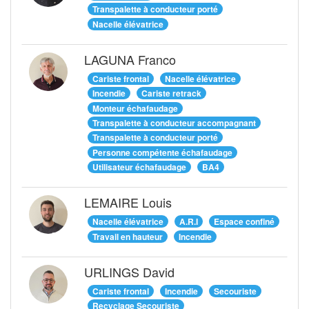
Transpalette à conducteur porté
Nacelle élévatrice
LAGUNA Franco
Cariste frontal
Nacelle élévatrice
Incendie
Cariste retrack
Monteur échafaudage
Transpalette à conducteur accompagnant
Transpalette à conducteur porté
Personne compétente échafaudage
Utilisateur échafaudage
BA4
LEMAIRE Louis
Nacelle élévatrice
A.R.I
Espace confiné
Travail en hauteur
Incendie
URLINGS David
Cariste frontal
Incendie
Secouriste
Recyclage Secouriste