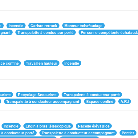
e
Incendie
Cariste retrack
Monteur échafaudage
agnant
Transpalette à conducteur porté
Personne compétente échafaud
ce confiné
Travail en hauteur
Incendie
uriste
Recyclage Secouriste
Transpalette à conducteur porté
Transpalette à conducteur accompagnant
Espace confiné
A.R.I
Incendie
Engin à bras télescopique
Nacelle élévatrice
e à conducteur porté
Transpalette à conducteur accompagnant
Pontier