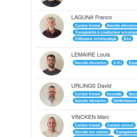
LAGUNA Franco
Cariste frontal
Nacelle élévatric
Transpalette à conducteur accomp
Utilisateur échafaudage
BA4
LEMAIRE Louis
Nacelle élévatrice
A.R.I
Espa
URLINGS David
Cariste frontal
Incendie
Seco
Nacelle élévatrice
Défibrillateur
VINCKEN Marc
Cariste frontal
Cariste retrack
Nacelle sur camion
Transpalett