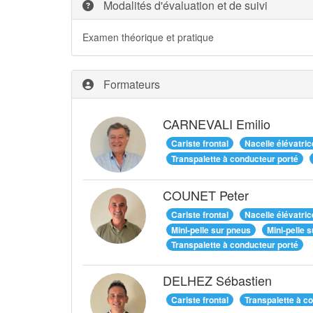
Modalités d'évaluation et de suivi
Examen théorique et pratique
Formateurs
CARNEVALI Emilio
Cariste frontal
Nacelle élévatric
Transpalette à conducteur porté
COUNET Peter
Cariste frontal
Nacelle élévatric
Mini-pelle sur pneus
Mini-pelle s
Transpalette à conducteur porté
DELHEZ Sébastien
Cariste frontal
Transpalette à c