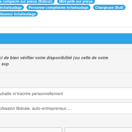
e compacte sur pneus (Bobcat)
Mini-pelle sur pneus
 échafaudage
Personne compétente échafaudage
Chargeuse (Bull)
ilisateur échafaudage
e bien vérifier votre disponibilité (ou celle de votre
e svp