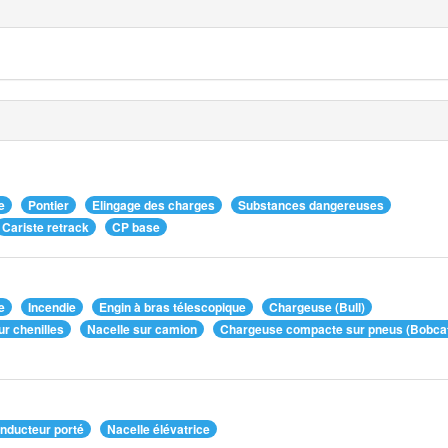
e
Pontier
Elingage des charges
Substances dangereuses
Cariste retrack
CP base
e
Incendie
Engin à bras télescopique
Chargeuse (Bull)
ur chenilles
Nacelle sur camion
Chargeuse compacte sur pneus (Bobca
onducteur porté
Nacelle élévatrice