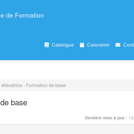
e de Formation
Catalogue
Calendrier
Cont
 élévatrice - Formation de base
 de base
12
Dernière mise à jour :