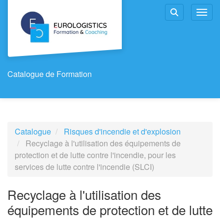
Aller au menu principal
Aller au contenu principal
Personnaliser l'interface
Toggl
Rechercher u
Catalogue de Formation
Catalogue
Risques d'incendie et d'explosion
Recyclage à l'utilisation des équipements de
protection et de lutte contre l'incendie, pour les
services de lutte contre l'incendie (SLCI)
Recyclage à l'utilisation des
équipements de protection et de lutte