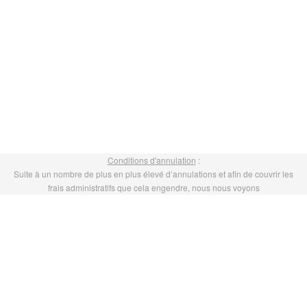
Conditions d'annulation
:
Suite à un nombre de plus en plus élevé d’annulations et afin de couvrir les
frais administratifs que cela engendre, nous nous voyons
contraints de facturer :
• 10% du prix de la formation, en cas d’annulation moins de 15 jours avant
• 50% du prix de la formation, en cas d’annulation moins de 7 jours avant
Avant de commander une formation, merci de bien vérifier votre disponibilité
(ou celle de votre personnel) à la date de formation choisie svp