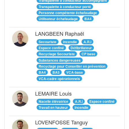
Transpalette à conducteur accompagnant
Transpalette à conducteur porté
Personne compétente échafaudage
Utilisateur échafaudage
BA4
LANGBEEN Raphaël
Secouriste
Incendie
A.R.I
Espace confiné
Défibrillateur
Recyclage Secouriste
CP base
Substances dangereuses
Recyclage pour Conseiller en prévention
BA4
BA5
VCA-base
VCA-cadre opérationnels
LEMAIRE Louis
Nacelle élévatrice
A.R.I
Espace confiné
Travail en hauteur
Incendie
LOVENFOSSE Tanguy