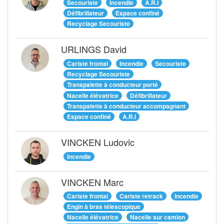
Secouriste
Incendie
A.R.I
Défibrillateur
Espace confiné
Recyclage Secouriste
URLINGS David
Cariste frontal
Incendie
Secouriste
Recyclage Secouriste
Transpalette à conducteur porté
Nacelle élévatrice
Défibrillateur
Transpalette à conducteur accompagnant
Espace confiné
A.R.I
VINCKEN Ludovic
Incendie
VINCKEN Marc
Cariste frontal
Cariste retrack
Incendie
Engin à bras télescopique
Nacelle élévatrice
Nacelle sur camion