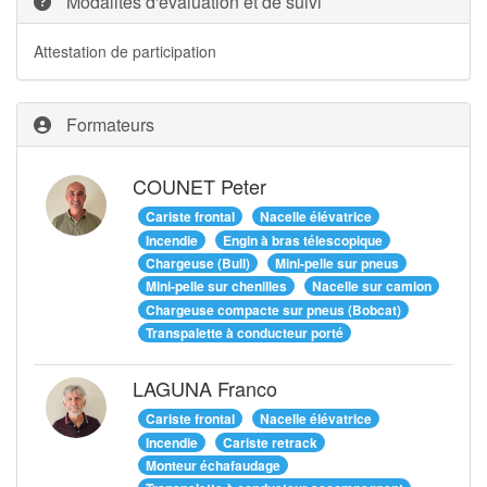
Modalités d'évaluation et de suivi
Attestation de participation
Formateurs
COUNET Peter
Cariste frontal
Nacelle élévatrice
Incendie
Engin à bras télescopique
Chargeuse (Bull)
Mini-pelle sur pneus
Mini-pelle sur chenilles
Nacelle sur camion
Chargeuse compacte sur pneus (Bobcat)
Transpalette à conducteur porté
LAGUNA Franco
Cariste frontal
Nacelle élévatrice
Incendie
Cariste retrack
Monteur échafaudage