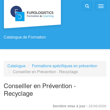
Aller au menu principal
Aller au contenu principal
Personnaliser l'interface
Toggl
Rechercher u
Catalogue de Formation
Catalogue
Formations spécifiques en prévention
Conseiller en Prévention - Recyclage
Conseiller en Prévention -
Recyclage
29/06/2026
Dernière mise à jour :