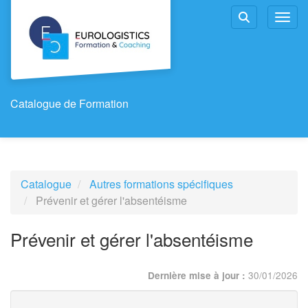
Aller au menu principal
Aller au contenu principal
Personnaliser l'interface
Toggl
Rechercher u
Catalogue de Formation
Catalogue
Autres formations spécifiques
Prévenir et gérer l'absentéisme
Prévenir et gérer l'absentéisme
30/01/2026
Dernière mise à jour :